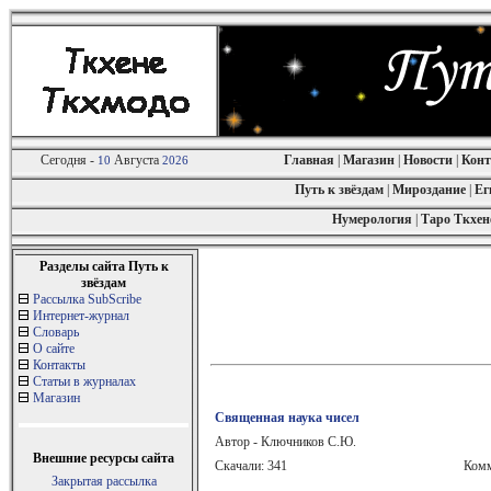
Сегодня -
Августа
Главная
|
Магазин
|
Новости
|
Кон
10
2026
Путь к звёздам
|
Мироздание
|
Ег
Нумерология
|
Таро Ткхен
Разделы сайта Путь к
звёздам
Рассылка SubScribe
Интернет-журнал
Словарь
О сайте
Контакты
Статьи в журналах
Магазин
Священная наука чисел
Автор - Ключников С.Ю.
Внешние ресурсы сайта
Скачали: 341
Комм
Закрытая рассылка