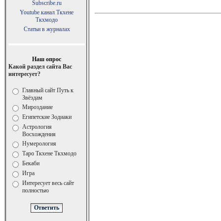
Subscribe.ru
Youtube канал Ткхене
Ткхмодо
Статьи в журналах
Наш опрос
Какой раздел сайта Вас
интересует?
Главный сайт Путь к
Звёздам
Мироздание
Египетские Зодиаки
Астрология
Восхождения
Нумерология
Таро Ткхене Ткхмодо
Бекаби
Игра
Интересует весь сайт
полностью