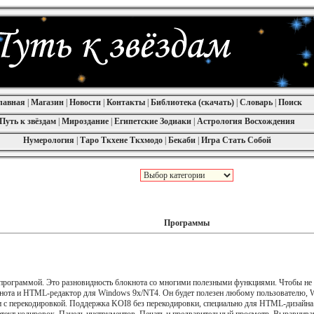
лавная
|
Магазин
|
Новости
|
Контакты
|
Библиотека (скачать)
|
Словарь
|
Поиск
Путь к звёздам
|
Мироздание
|
Египетские Зодиаки
|
Астрология Восхождения
Нумерология
|
Таро Ткхене Ткхмодо
|
Бекаби
|
Игра Стать Собой
Программы
программой. Это разновидность блокнота со многими полезными функциями. Чтобы не во
кнота и HTML-pедактоp для Windows 9x/NT4. Oн будет полезен любому пользователю, W
 с перекодировкой. Поддержка KOI8 без перекодировки, специально для HTML-дизайна. 