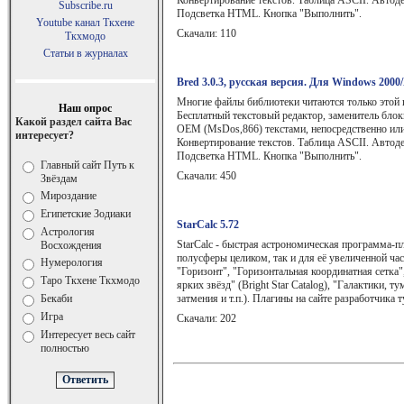
Конвертирование текстов. Таблица ASCII. Автод
Subscribe.ru
Подсветка HTML. Кнопка "Выполнить".
Youtube канал Ткхене
Скачали: 110
Ткхмодо
Статьи в журналах
Bred 3.0.3, русская версия. Для Windows 2000
Многие файлы библиотеки читаются только этой 
Наш опрос
Бесплатный текстовый редактор, заменитель бло
Какой раздел сайта Вас
OEM (MsDos,866) текстами, непосредственно или
интересует?
Конвертирование текстов. Таблица ASCII. Автод
Подсветка HTML. Кнопка "Выполнить".
Главный сайт Путь к
Скачали: 450
Звёздам
Мироздание
Египетские Зодиаки
StarCalc 5.72
Астрология
StarCalc - быстрая астрономическая программа-п
Восхождения
полусферы целиком, так и для её увеличенной ча
Нумерология
"Горизонт", "Горизонтальная координатная сетка"
Таро Ткхене Ткхмодо
ярких звёзд" (Bright Star Catalog), "Галактики, 
Бекаби
затмения и т.п.). Плагины на сайте разработчика т
Игра
Скачали: 202
Интересует весь сайт
полностью