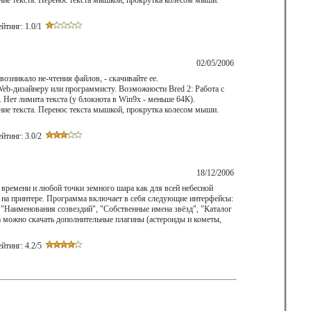
ние текста. Перенос текста мышкой, прокрутка колесом мыши.
йтинг: 1.0/1
02/05/2006
зникало не-чтения файлов, - скачивайте ее.
eb-дизайнеру или пpогpаммисту. Возможности Bred 2: Работа с
Нет лимита текста (у блокнота в Win9x - меньше 64К).
ние текста. Перенос текста мышкой, прокрутка колесом мыши.
йтинг: 3.0/2
18/12/2006
 времени и любой точки земного шара как для всей небесной
ть на принтере. Программа включает в себя следующие интерфейсы:
, "Наименования созвездий", "Собственные имена звёзд", "Каталог
чика можно скачать дополнительные плагины (астероиды и кометы,
йтинг: 4.2/5