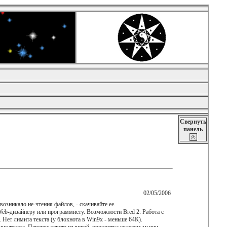
Свернуть
панель
02/05/2006
зникало не-чтения файлов, - скачивайте ее.
eb-дизайнеру или пpогpаммисту. Возможности Bred 2: Работа с
Нет лимита текста (у блокнота в Win9x - меньше 64К).