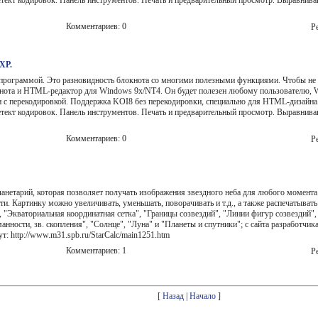
етект кодировок. Панель инструментов. Печать и предварительный просмотр. Выравнива
Комментариев: 0
Ре
/XP.
программой. Это разновидность блокнота со многими полезными функциями. Чтобы не во
кнота и HTML-pедактоp для Windows 9x/NT4. Oн будет полезен любому пользователю, W
 с перекодировкой. Поддержка KOI8 без перекодировки, специально для HTML-дизайна. 
етект кодировок. Панель инструментов. Печать и предварительный просмотр. Выравнива
Комментариев: 0
Ре
ланетарий, которая позволяет получать изображения звездного неба для любого момента
сти. Картинку можно увеличивать, уменьшать, поворачивать и т.д., а также распечатыва
, "Экваториальная координатная сетка", "Границы созвездий", "Линии фигур созвездий"
туманности, зв. скопления", "Солнце", "Луна" и "Планеты и спутники"; с сайта разработ
ут: http://www.m31.spb.ru/StarCalc/main1251.htm
Комментариев: 1
Ре
[
Назад
|
Начало
]